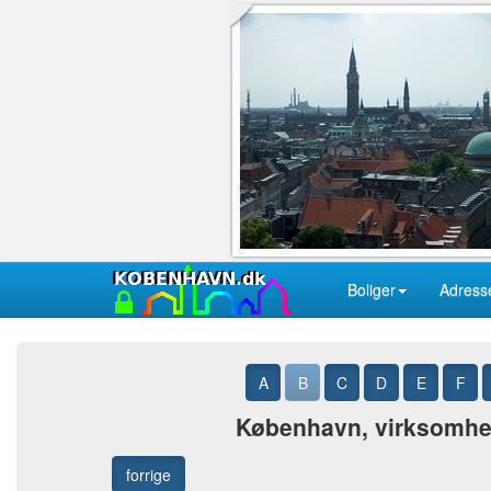
Boliger
Adress
A
B
C
D
E
F
København, virksomhede
forrige