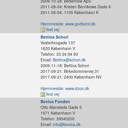
2009-10-28: Betternow ApS
2011-08-04: Kristen Bernikows Gade 6
2011-08-04: 1105 København K
Hjemmeside: www.godtsmil.dk
find vej
Bettina Schori
Vesterbrogade 137
1620 København V
Telefon: 33 24 94 93
Email:
Bettina@schori.dk
2009-11-18: Bettina Schori
2017-09-21: Birkedommervej 31
2017-09-21: 2400 København NV
Hjemmeside: www.dzoo.dk
find vej
Bevica Fonden
Otto Mønsteds Gade 5
1571 København V
Telefon: 39540200
Email:
info@bevica.dk