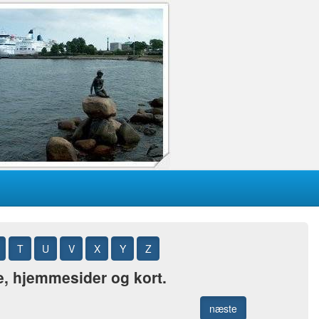
T
U
V
X
Y
Z
e, hjemmesider og kort.
næste