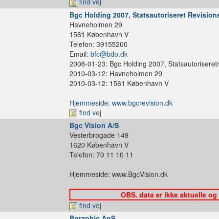
find vej
Bgc Holding 2007, Statsautoriseret Revision
Havneholmen 29
1561 København V
Telefon: 39155200
Email:
bfc@bdo.dk
2008-01-23: Bgc Holding 2007, Statsautoriseretr
2010-03-12: Havneholmen 29
2010-03-12: 1561 København V
Hjemmeside: www.bgcrevision.dk
find vej
Bgc Vision A/S
Vesterbrogade 149
1620 København V
Telefon: 70 11 10 11
Hjemmeside: www.BgcVision.dk
OBS. data er ikke aktuelle og
find vej
Bgraphic ApS