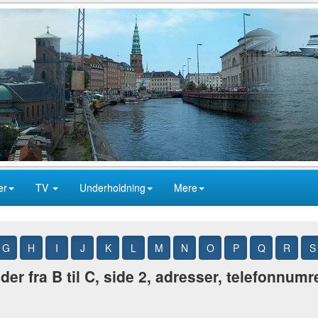
er
TV
Underholdning
Mere
G
H
I
J
K
L
M
N
O
P
Q
R
S
r fra B til C, side 2, adresser, telefonnumr