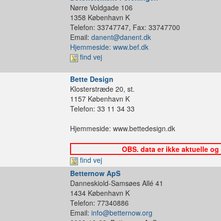
Nørre Voldgade 106
1358 København K
Telefon: 33747747, Fax: 33747700
Email:
danent@danent.dk
Hjemmeside: www.bef.dk
find vej
Bette Design
Klosterstræde 20, st.
1157 København K
Telefon: 33 11 34 33
Hjemmeside: www.bettedesign.dk
OBS. data er ikke aktuelle og
find vej
Betternow ApS
Danneskiold-Samsøes Allé 41
1434 København K
Telefon: 77340886
Email:
info@betternow.org