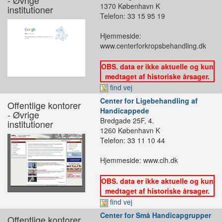
- Øvrige
1370 København K
institutioner
Telefon: 33 15 95 19
Hjemmeside:
www.centerforkropsbehandling.dk
OBS. data er ikke aktuelle og kun
medtaget af historiske årsager.
find vej
Center for Ligebehandling af
Offentlige kontorer
Handicappede
- Øvrige
Bredgade 25F, 4.
institutioner
1260 København K
Telefon: 33 11 10 44
Hjemmeside: www.clh.dk
OBS. data er ikke aktuelle og kun
medtaget af historiske årsager.
find vej
Center for Små Handicapgrupper
Offentlige kontorer