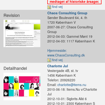
medtaget af historiske årsager.
find vej
Chaos Consulting Group
Revision
Sønder Boulevard 64, 4. th
1720 København V
2007-06-27: Chaos Consulting
Group
2012-04-03: Gammel Mønt 19
2012-04-03: 1117 København K
Hjemmeside:
www.ChaosConsulting.dk
find vej
Charlotte Jul
Detailhandel
Vestergade 4B, st. tv
1456 København K
Telefon: 20926220
Email:
charlotte@items.nu
2010-06-18: Items.Nu v/Charlotte
Jul
2012-10-01: Sigbrits Allé 6
2012-10-01: 2300 København S