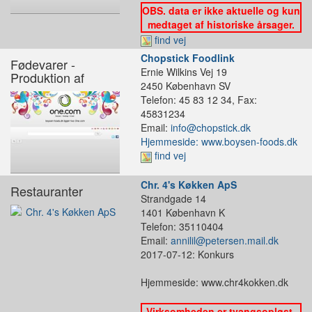
OBS. data er ikke aktuelle og kun
medtaget af historiske årsager.
find vej
Chopstick Foodlink
Fødevarer -
Ernie Wilkins Vej 19
Produktion af
2450 København SV
Telefon: 45 83 12 34, Fax:
45831234
Email:
info@chopstick.dk
Hjemmeside: www.boysen-foods.dk
find vej
Chr. 4's Køkken ApS
Restauranter
Strandgade 14
1401 København K
Telefon: 35110404
Email:
annilil@petersen.mail.dk
2017-07-12: Konkurs
Hjemmeside: www.chr4kokken.dk
Virksomheden er tvangsopløst,