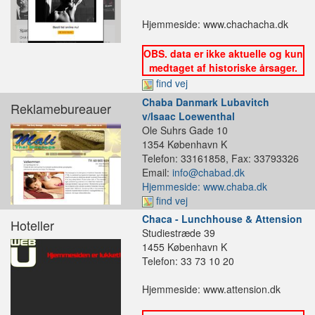
Hjemmeside: www.chachacha.dk
OBS. data er ikke aktuelle og kun
medtaget af historiske årsager.
find vej
Chaba Danmark Lubavitch
Reklamebureauer
v/Isaac Loewenthal
Ole Suhrs Gade 10
1354 København K
Telefon: 33161858, Fax: 33793326
Email:
info@chabad.dk
Hjemmeside: www.chaba.dk
find vej
Chaca - Lunchhouse & Attension
Hoteller
Studiestræde 39
1455 København K
Telefon: 33 73 10 20
Hjemmeside: www.attension.dk