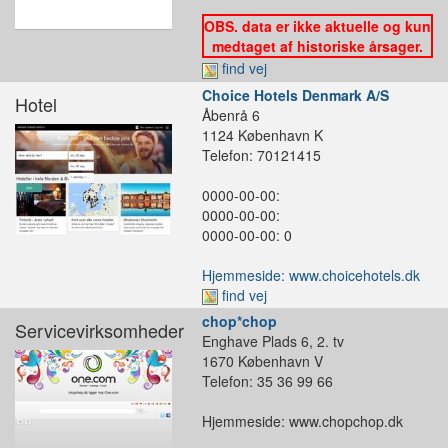
OBS. data er ikke aktuelle og kun
medtaget af historiske årsager.
find vej
Choice Hotels Denmark A/S
Hotel
Åbenrå 6
1124 København K
Telefon: 70121415
0000-00-00:
0000-00-00:
0000-00-00: 0
Hjemmeside: www.choicehotels.dk
find vej
chop*chop
Servicevirksomheder
Enghave Plads 6, 2. tv
1670 København V
Telefon: 35 36 99 66
Hjemmeside: www.chopchop.dk