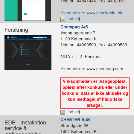
Telefon: 44841444, Fax: 44920361
Hjemmeside: www.checkpoint.dk
find vej
Chempaq A/S
Forskning
Vognmagergade 7
1120 København K
Telefon: 44390500, Fax: 44390539
2013-11-13: Konkurs
Hjemmeside: www.chempaq.com
Virksomheden er tvangsopløst,
opløst efter konkurs eller under
konkurs, data er ikke aktuelle og
kun medtaget af historiske
årsager.
find vej
CHESTER ApS
EDB - Installation,
Strandgade 26
service &
1401 København K
vedligeholdelse