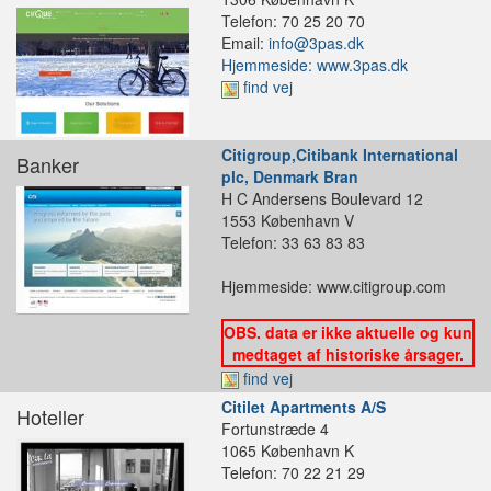
Telefon: 70 25 20 70
Email:
info@3pas.dk
Hjemmeside: www.3pas.dk
find vej
Citigroup,Citibank International
Banker
plc, Denmark Bran
H C Andersens Boulevard 12
1553 København V
Telefon: 33 63 83 83
Hjemmeside: www.citigroup.com
OBS. data er ikke aktuelle og kun
medtaget af historiske årsager.
find vej
Citilet Apartments A/S
Hoteller
Fortunstræde 4
1065 København K
Telefon: 70 22 21 29