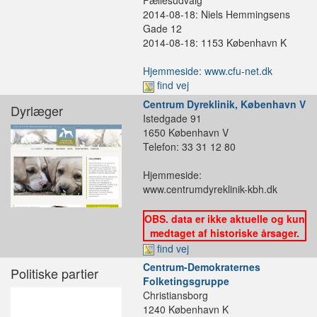
Fællesudvalg
2014-08-18: Niels Hemmingsens
Gade 12
2014-08-18: 1153 København K
Hjemmeside: www.cfu-net.dk
find vej
Centrum Dyreklinik, København V
Dyrlæger
Istedgade 91
1650 København V
Telefon: 33 31 12 80
Hjemmeside:
www.centrumdyreklinik-kbh.dk
OBS. data er ikke aktuelle og kun
medtaget af historiske årsager.
find vej
Centrum-Demokraternes
Politiske partier
Folketingsgruppe
Christiansborg
1240 København K