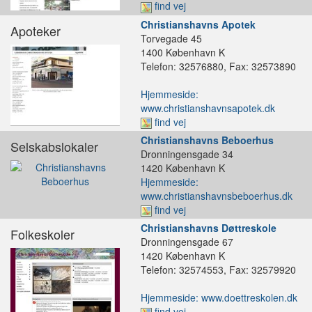
find vej
Christianshavns Apotek
Apoteker
Torvegade 45
1400 København K
Telefon: 32576880, Fax: 32573890
Hjemmeside:
www.christianshavnsapotek.dk
find vej
Christianshavns Beboerhus
Selskabslokaler
Dronningensgade 34
1420 København K
Hjemmeside:
www.christianshavnsbeboerhus.dk
find vej
Christianshavns Døttreskole
Folkeskoler
Dronningensgade 67
1420 København K
Telefon: 32574553, Fax: 32579920
Hjemmeside: www.doettreskolen.dk
find vej