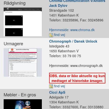
Chroma-Communication v/Anders
Rådgivning
Jack Dylov
Strandgade 102
1401 København K
Telefon: 33235896, Fax: 33245896
Hjemmeside: www.chroma.dk
find vej
Chronograph / Dansk Unlock
Urmagere
Istedgade 43
1650 København V
Telefon: 33 79 00 75
Hjemmeside: www.chronograph.dk
OBS. data er ikke aktuelle og kun
medtaget af historiske årsager.
find vej
Cicci ApS
Møbler - En gros
Adelgade 17
1304 København K
Telefon: 33327600, Fax: 33133880