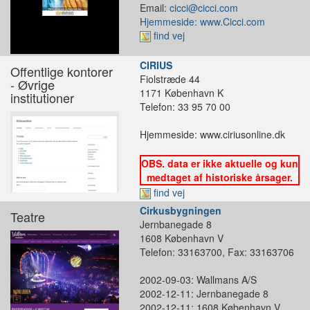
Email:
cicci@cicci.com
Hjemmeside: www.Cicci.com
find vej
CIRIUS
Offentlige kontorer
Fiolstræde 44
- Øvrige
1171 København K
institutioner
Telefon: 33 95 70 00
Hjemmeside: www.ciriusonline.dk
OBS. data er ikke aktuelle og kun
medtaget af historiske årsager.
find vej
Cirkusbygningen
Teatre
Jernbanegade 8
1608 København V
Telefon: 33163700, Fax: 33163706
2002-09-03: Wallmans A/S
2002-12-11: Jernbanegade 8
2002-12-11: 1608 København V