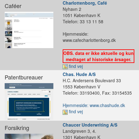
Charlottenborg, Café
Caféer
Nyhavn 2
1051 København K
Telefon: 33 13 11 58
Hjemmeside:
www.cafecharlottenborg.dk
OBS. data er ikke aktuelle og kun
medtaget af historiske årsager.
find vej
Chas. Hude A/S
Patentbureauer
H.C. Andersens Boulevard 33
1553 København V
Telefon: 33193400, Fax: 33154535
Hjemmeside: www.chashude.dk
find vej
Chaucer Underwriting A/S
Forsikring
Landgreven 3, 4.
1301 København K