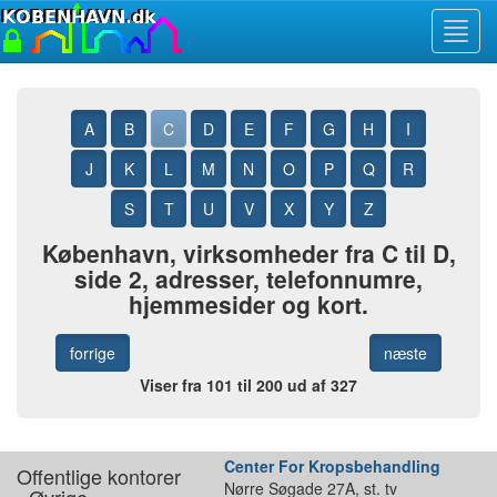
Toggl
navig
A
B
C
D
E
F
G
H
I
J
K
L
M
N
O
P
Q
R
S
T
U
V
X
Y
Z
København, virksomheder fra C til D,
side 2, adresser, telefonnumre,
hjemmesider og kort.
forrige
næste
Viser fra 101 til 200 ud af 327
Center For Kropsbehandling
Offentlige kontorer
Nørre Søgade 27A, st. tv