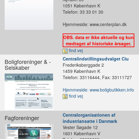
1051 København K
Telefon: 33 33 01 30
Hjemmeside: www.centerplan.dk
OBS. data er ikke aktuelle og kun
medtaget af historiske årsager.
find vej
Centralindstillingsudvalget Ciu
Boligforeninger & -
Frederiksberggade 2
Selskaber
1459 København K
Telefon: 33116444, Fax: 33111727
Hjemmeside: www.boligbutikken.info
find vej
Centralorganisationen af
Fagforeninger
industriansatte i Danmark
Vester Søgade 12
1601 København V