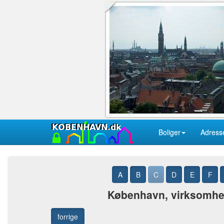
Boliger
Adress
A
B
C
D
E
F
København, virksomhede
forrige