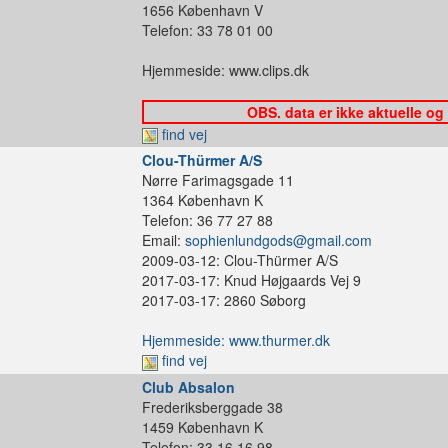
1656 København V
Telefon: 33 78 01 00
Hjemmeside: www.clips.dk
OBS. data er ikke aktuelle og
find vej
Clou-Thürmer A/S
Nørre Farimagsgade 11
1364 København K
Telefon: 36 77 27 88
Email:
sophienlundgods@gmail.com
2009-03-12: Clou-Thürmer A/S
2017-03-17: Knud Højgaards Vej 9
2017-03-17: 2860 Søborg
Hjemmeside: www.thurmer.dk
find vej
Club Absalon
Frederiksberggade 38
1459 København K
Telefon: 33 16 16 98