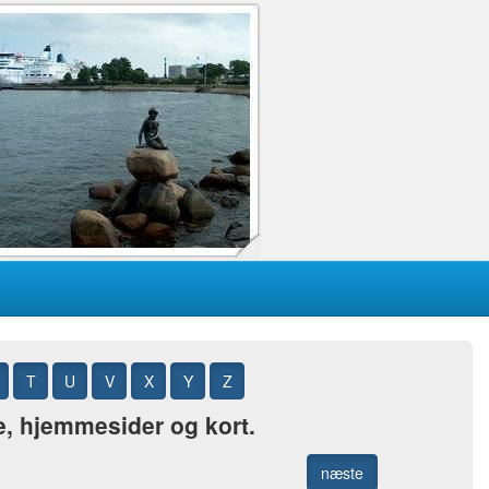
T
U
V
X
Y
Z
e, hjemmesider og kort.
næste