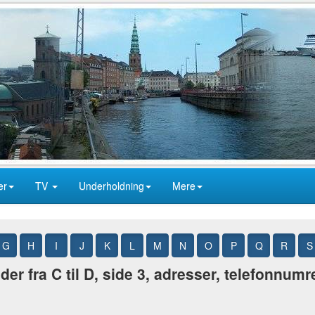
er
TV
Underholdning
Mere
G
H
I
J
K
L
M
N
O
P
Q
R
S
r fra C til D, side 3, adresser, telefonnumr