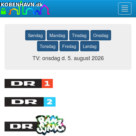
Toggl
navig
Søndag
Mandag
Tirsdag
Onsdag
Torsdag
Fredag
Lørdag
TV: onsdag d. 5. august 2026